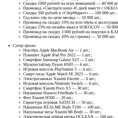
Скидка 1000 рублей на игру компанией — 40 000 шт
Промокод «Смотрите кино 45 дней вместе с OKKO» 
Скидка 500 рублей в «СберМаркет» — 100 000 шт.;
Год кино viju по цене месяца — 10 000 шт.;
Промокод на скидку 10% на всю обувь и аксессуар
Скидка 25% на онлайн-заказ в SOKOLOV — 50 000 
Промокод на скидку 3 000 рублей на покупки в KAR
Промокод на скидку 20% на стрижку — 50 000 шт.
Супер призы:
Ноутбук Apple MacBook Air — 1 шт.;
Планшет Apple iPad Pro 2022 — 1 шт.;
Смартфон Samsung Galaxy S23 — 2 шт.;
Мультистайлер Dyson HS05 — 6 шт.;
Игровая консоль PlayStation 5 — 6 шт.;
Смарт-часы Apple Watch SE 2023 — 6 шт.;
Электросамокат Xiaomi Electric — 6 шт.;
Игровая консоль Nintendo Switch — 6 шт.;
Смартфон Xiaomi Poco X5 — 30 шт.;
Наушники Huawei FreeBuds 5 — 30 шт.;
Фен Xiaomi H500 — 20 шт.;
Гарнитура игровая A4TECH — 50 шт.;
Наушники REALME Buds T100 — 100 шт.;
Напольные весы Xiaomi Mi Body — 30 шт.;
Электрическая зубная щетка OCLEAN — 100 шт.;