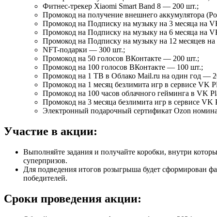
Фитнес-трекер Xiaomi Smart Band 8 — 200 шт.;
Промокод на получение внешнего аккумулятора (Po
Промокод на Подписку на музыку на 3 месяца на V
Промокод на Подписку на музыку на 6 месяца на V
Промокод на Подписку на музыку на 12 месяцев на
NFT-подарки — 300 шт.;
Промокод на 50 голосов ВКонтакте — 200 шт.;
Промокод на 100 голосов ВКонтакте — 100 шт.;
Промокод на 1 ТB в Облако Mail.ru на один год — 2
Промокод на 1 месяц безлимита игр в сервисе VK Pl
Промокод на 100 часов облачного гейминга в VK Pl
Промокод на 3 месяца безлимита игр в сервисе VK P
Электронный подарочный сертификат Ozon номина
Участие в акции:
Выполняйте задания и получайте коробки, внутри которы
суперпризов.
Для подведения итогов розыгрыша будет сформирован файл
победителей.
Сроки проведения акции: