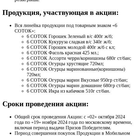
Продукция, участвующая в акции:
Вся линейка продукции под товарным знаком «6
СОТОК»:
6 СОТОК Горошек Зеленый в/с 400г ж/б;
6 СОТОК Кукуруза сладкая в/с 340г ж/б;
6 СОТОК Горошек молодой 400г ж/б с кл;
6 СОТОК Фасоль красная 425 мл.;
6 СОТОК Ассорти черри/корнишоны 680г ст/бан;
6 СОТОК Огурцы хрустящие 720мл;
6 СОТОК Огурцы маринованные(корнишоны)
720мл;
6 СОТОК Огурцы марин Вкусные 950гр ст/бан;
6 СОТОК Огурцы марин домашние 680гр ст/бан;
6 СОТОК Икра из кабачков 510г ст/бан.
Сроки проведения акции:
Общий срок проведения Акции: с «02» октября 2024
года по «19» ноября 2024 года по московскому времени,
включая период выдачи Призов Победителям.
Период совершения покупок Продукции в Мобильном