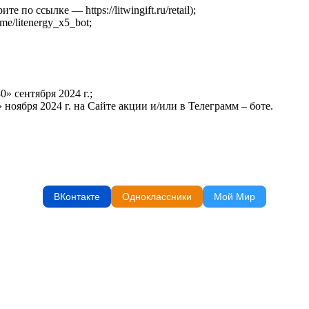
о ссылке — https://litwingift.ru/retail);
me/litenergy_x5_bot;
» сентября 2024 г.;
ноября 2024 г. на Сайте акции и/или в Телеграмм – боте.
ВКонтакте
Одноклассники
Мой Мир