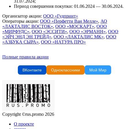
31.07.2024;
Период совершения покупки: 01.06.2024 — 30.06.2024.
Организатор акции:
ООО «Гудпринт»
Операторы акции:
ООО «Перфетти Ван Мелле»
,
АО
«ЛАКТАЛИС ВОСТОК»
,
ООО «МОСКАРТ»
,
ООО
«МИРФУДС»
,
ООО «ЭССИТИ»
,
ООО «ЭРМАНН»
,
ООО
«ЭЙЧ ЭНД ЭН ТРЕЙД»
,
ООО «ЛАКТАЛИС МК»
,
ООО
«АЗБУКА СЫРА»
,
ООО «НАТУРА ПРО»
Полные правила акции
ВКонтакте
Одноклассники
Мой Мир
Copyright ©rus.promo 2026
О проекте