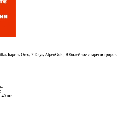
Milka, Барни, Oreo, 7 Days, AlpenGold, Юбилейное с зарегист
.;
;
 40 шт.
.