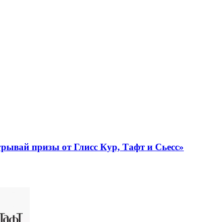
рывай призы от Глисс Кур, Тафт и Сьесс»